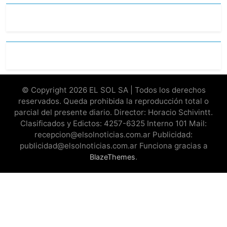
© Copyright 2026 EL SOL SA | Todos los derechos
reservados. Queda prohibida la reproducción total o
parcial del presente diario. Director: Horacio Schivintt.
Clasificados y Edictos: 4257-6325 Interno 101 Mail:
recepcion@elsolnoticias.com.ar Publicidad:
publicidad@elsolnoticias.com.ar Funciona gracias a
.
BlazeThemes