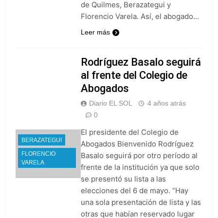
Valencia
12 Horas Atrás
de Quilmes, Berazategui y
Carlos Balor y
Florencio Varela. Así, el abogado…
monseñor Tissera en
la celebración por
Leer más
13 Horas Atrás
San Cayetano
La bronquiolitis es
una infección
Rodríguez Basalo seguirá
respiratoria aguda en
14 Horas Atrás
al frente del Colegio de
los bebés
El último adiós al
Abogados
papá de Leo Messi
15 Horas Atrás
Diario EL SOL
4 años atrás
Quilmes recibe a
0
Almagro con la mira
puesta en el Reducido
El presidente del Colegio de
16 Horas Atrás
BERAZATEGUI
La crisis económica
Abogados Bienvenido Rodríguez
también llega a los
FLORENCIO
Basalo seguirá por otro período al
templos: casi la
VARELA
1 Día Atrás
frente de la institución ya que solo
mitad de quienes
Economía en dos
se presentó su lista a las
buscan ayuda pide
velocidades
alimentos, dinero o
elecciones del 6 de mayo. “Hay
1 Día Atrás
trabajo
una sola presentación de lista y las
Lionel Messi llegará a
otras que habían reservado lugar
Rosario para