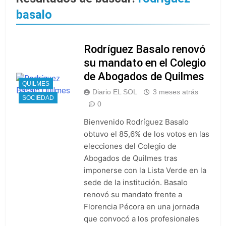
Oeste
Secuestraron 11
basalo
vehículos durante un
operativo de tránsito
6 Horas Atrás
en Ezpeleta
El embajador
Rodríguez Basalo renovó
argentino en Brasil
llegó para reunirse
su mandato en el Colegio
6 Horas Atrás
con Quirno
Quilmes lo dejó
de Abogados de Quilmes
escapar y empató 1 a
QUILMES
Diario EL SOL
3 meses atrás
1 con Almagro
6 Horas Atrás
SOCIEDAD
0
Las ventas
minoristas cayeron
Bienvenido Rodríguez Basalo
3,8% en julio
7 Horas Atrás
obtuvo el 85,6% de los votos en las
Quilmes: siete clubes
elecciones del Colegio de
de barrio de la Liga
Abogados de Quilmes tras
Femenina de fútbol
9 Horas Atrás
recibieron material
imponerse con la Lista Verde en la
Consejo Federal del
deportivo
sede de la institución. Basalo
Trabajo: un nuevo
reclamo por el
renovó su mandato frente a
11 Horas Atrás
respeto al
Florencia Pécora en una jornada
Boca oficializó la
federalismo
llegada de Enner
que convocó a los profesionales