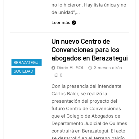
despedir a su padre
no lo hicieron. Hay lista única y no
1 Día Atrás
Jorge Messi
de unidad”,…
Murió Jorge Messi,
padre de Lionel
Leer más
Messi, a los 68 años
2 Días Atrás
Thiago Medina fue
imputado
Un nuevo Centro de
formalmente por
2 Días Atrás
Convenciones para los
abuso sexual
La CGT y las dos
abogados en Berazategui
CTA profundizan su
BERAZATEGUI
plan de lucha con
Diario EL SOL
3 meses atrás
2 Días Atrás
nuevas marchas
SOCIEDAD
0
contra el Gobierno
Con la presencia del intendente
Carlos Balor, se realizó la
presentación del proyecto del
futuro Centro de Convenciones
que el Colegio de Abogados del
Departamento Judicial de Quilmes
construirá en Berazategui. El acto
se desarrolló en el terreno baldío