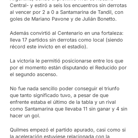
Propiedad Privada
Nueva jornada negativa para
Central- y estiró a seis los encuentros sin derrotas
los activos argentinos:
al vencer por 2 a 0 a Santamarina de Tandil, con
cayeron las acciones en Wall
2 Días Atrás
goles de Mariano Pavone y de Julián Bonetto.
Street y el riesgo país quedó
Jorge Macri condenó los
al borde de los 450 puntos
disturbios frente al Congreso
Además convirtió al Centenario en una fortaleza:
y calificó a los responsables
2 Días Atrás
lleva 17 partidos sin derrotas como local (siendo
como «delincuentes
Día Internacional de la
récord este invicto en el estadio).
anarquistas»
Cerveza: los tres secretos
para servirla correctamente
2 Días Atrás
La victoria le permitió posicionarse entre los que
El frío polar se instala en
por el momento están disputando el Reducido por
Buenos Aires: mejora el
el segundo ascenso.
tiempo y llegan las
2 Días Atrás
temperaturas más bajas de la
Día de San Cayetano: por qué
semana
No fue nada sencillo poder conseguir el triunfo
se celebra cada 7 de agosto
que tanto significado tuvo, a pesar de que
y qué representa para los
2 Días Atrás
enfrente estaba el último de la tabla y un rival
argentinos
El Senado aprobó la ley de
como Santamarina que llevaba 11 sin ganar y 4 sin
propiedad privada, pero el
hacer un gol.
Gobierno debió eliminar otro
2 Días Atrás
capítulo
Incidentes frente al Congreso
Quilmes empezó el partido apurado, casi como si
durante la protesta contra la
la aceleración estuviese relacionada con la
Ley de Propiedad Privada: