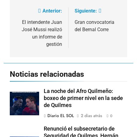
Anterior:
Siguiente:
Navegación
de
El intendente Juan
Gran convocatoria
José Mussi realizó
del Bernal Corre
entradas
un informe de
gestión
Noticias relacionadas
La noche del Afro Quilmeño:
boxeo de primer nivel en la sede
de Quilmes
Diario EL SOL
2 días atrás
0
Renunció el subsecretario de
Seguridad de Quilmes, Hernán