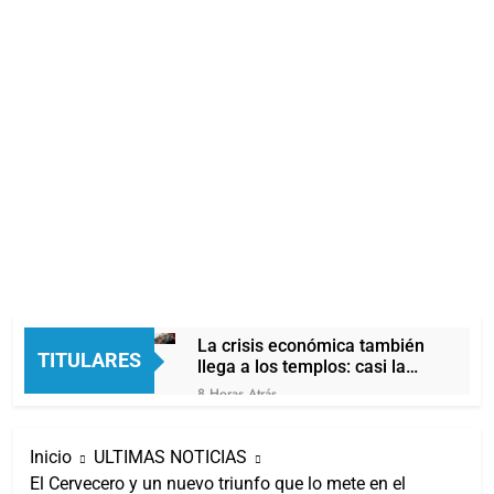
La crisis económica también
TITULARES
llega a los templos: casi la
mitad de quienes buscan
8 Horas Atrás
ayuda pide alimentos, dinero
Economía en dos
o trabajo
velocidades
Inicio
ULTIMAS NOTICIAS
14 Horas Atrás
El Cervecero y un nuevo triunfo que lo mete en el
Lionel Messi llegará a