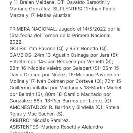
y 11-Braian Maidana. DT: Osvaldo Barsotini y
Mariano González. SUPLENTES: 12-Juan Pablo
Mazza y 17-Matías Alustiza.
PRIMERA NACIONAL. Jugado el 14/5/2022 por la
15ta.fecha del Torneo de la Primera Nacional
2022.
GOLES: 71m Pavone (Q) y 95m Bonetto (Q).
CAMBIOS: 24m 13-Agustín Osinaga por Jara (S);
Entretiempo 14-Juan Requena por Vernetti (S);
58m 16-Nicolás Valeiro por Galabert (S); 65m 15-
David Drocco por Núñez, 16-Mariano Pavone por
Molina y 17-Iván Colman por Cortave (Q); 72m 15-
Guillermo Villalba por Maidana y 18-Martín Michel
por Beltrán (S); 80m 18-Camilo Machado por
González; 86m 13-Pier Barrios por López (Q).
AMONESTADOS: R. Barrios y Bindella (Q); Rotela,
Rojas y Mac Eachen (S).
ÁRBITRO: Nicolás Ramírez.
ASISTENTES: Mariano Rosetti y Alejandro