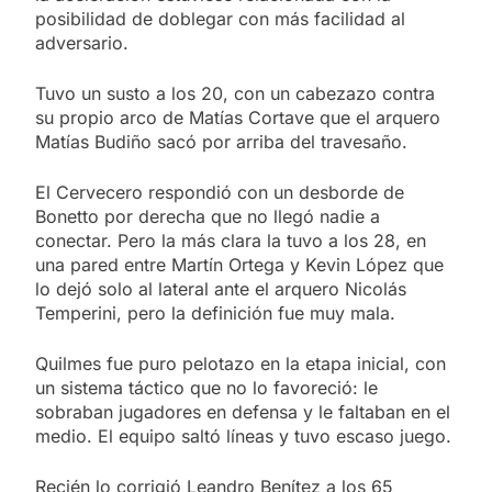
2 Días Atrás
posibilidad de doblegar con más facilidad al
hubo detenidos y
La Fiscalía rechazó el
enfrentamientos
adversario.
pedido para suspender el
juicio contra Pity Alvarez
2 Días Atrás
Tuvo un susto a los 20, con un cabezazo contra
67 barrios full LED en
su propio arco de Matías Cortave que el arquero
Florencio Varela
Matías Budiño sacó por arriba del travesaño.
2 Días Atrás
El temporal se despide del
El Cervecero respondió con un desborde de
AMBA: cuándo dejará de
llover y llega una ola de frío
Bonetto por derecha que no llegó nadie a
2 Días Atrás
con mínimas cercanas a 1°C
conectar. Pero la más clara la tuvo a los 28, en
Kicillof marchó contra la
una pared entre Martín Ortega y Kevin López que
Ley de Propiedad Privada
de Milei
lo dejó solo al lateral ante el arquero Nicolás
2 Días Atrás
Temperini, pero la definición fue muy mala.
Quilmes fue puro pelotazo en la etapa inicial, con
un sistema táctico que no lo favoreció: le
sobraban jugadores en defensa y le faltaban en el
medio. El equipo saltó líneas y tuvo escaso juego.
Recién lo corrigió Leandro Benítez a los 65