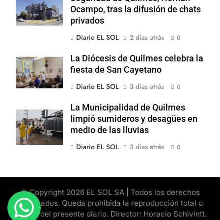
Ocampo, tras la difusión de chats
privados
Diario EL SOL
2 días atrás
0
La Diócesis de Quilmes celebra la
fiesta de San Cayetano
Diario EL SOL
3 días atrás
0
La Municipalidad de Quilmes
limpió sumideros y desagües en
medio de las lluvias
Diario EL SOL
3 días atrás
0
© Copyright 2026 EL SOL SA | Todos los derechos
reservados. Queda prohibida la reproducción total o
parcial del presente diario. Director: Horacio Schivintt.