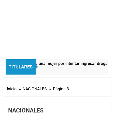
detuvieron a una mujer por intentar ingresar droga a una cárce
TITULARES
ás
Inicio
NACIONALES
Página 3
NACIONALES