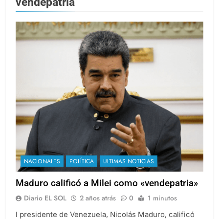
vendepatria
NACIONALES
POLÍTICA
ULTIMAS NOTICIAS
Maduro calificó a Milei como «vendepatria»
Diario EL SOL
2 años atrás
0
1 minutos
l presidente de Venezuela, Nicolás Maduro, calificó