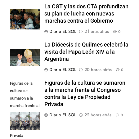
La CGT y las dos CTA profundizan
su plan de lucha con nuevas
marchas contra el Gobierno
Diario EL SOL
2 horas atrás
0
La Diócesis de Quilmes celebró la
visita del Papa León XIV a la
Argentina
Diario EL SOL
20 horas atrás
0
Figuras de la cultura se sumaron
Figuras de la
a la marcha frente al Congreso
cultura se
contra la Ley de Propiedad
sumaron a la
Privada
marcha frente al
Congreso contra
Diario EL SOL
22 horas atrás
0
la Ley de
Propiedad
Privada