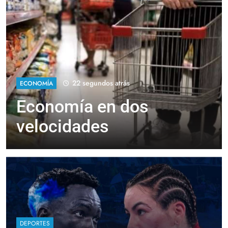
22 segundos atrás
ECONOMÍA
Economía en dos
velocidades
DEPORTES