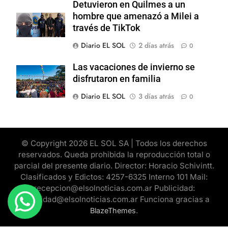
Detuvieron en Quilmes a un
hombre que amenazó a Milei a
través de TikTok
Diario EL SOL
2 días atrás
0
Las vacaciones de invierno se
disfrutaron en familia
Diario EL SOL
3 días atrás
0
© Copyright 2026 EL SOL SA | Todos los derechos
reservados. Queda prohibida la reproducción total o
parcial del presente diario. Director: Horacio Schivintt.
Clasificados y Edictos: 4257-6325 Interno 101 Mail:
recepcion@elsolnoticias.com.ar Publicidad:
publicidad@elsolnoticias.com.ar Funciona gracias a
.
BlazeThemes