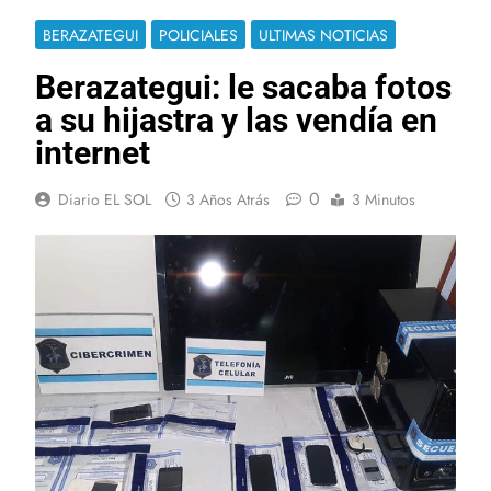
BERAZATEGUI
POLICIALES
ULTIMAS NOTICIAS
Berazategui: le sacaba fotos
a su hijastra y las vendía en
internet
0
Diario EL SOL
3 Años Atrás
3 Minutos