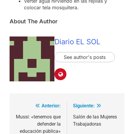
Verter agua hirviendo en las rejillas y
colocar tela mosquitera.
About The Author
Diario EL SOL
See author's posts
Anterior:
Siguiente:
Navegación
de
Mussi: «tenemos que
Salón de las Mujeres
defender la
Trabajadoras
entradas
educación pública»