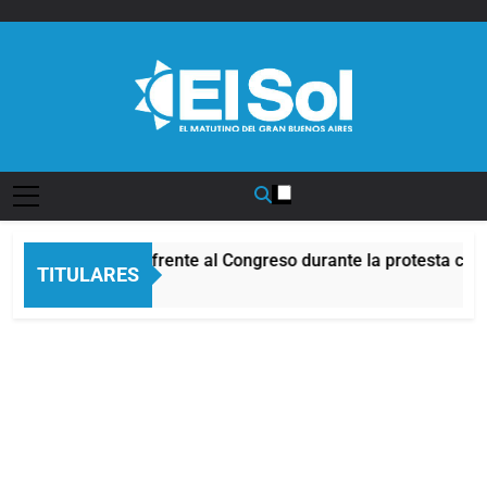
Saltar
al
contenido
Diario EL SOL
Incidentes frente al Congreso durante la protesta cont
TITULARES
6 Horas Atrás