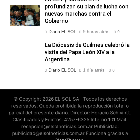
profundizan su plan de lucha con
nuevas marchas contra el
Gobierno
Diario EL SOL
9 horas atrás
0
La Diócesis de Quilmes celebró la
visita del Papa León XIV a la
Argentina
Diario EL SOL
1 día atrás
0
© Copyright 2026 EL SOL SA | Todos los derechos
reservados. Queda prohibida la reproducción total o
parcial del presente diario. Director: Horacio Schivintt.
Clasificados y Edictos: 4257-6325 Interno 101 Mail:
recepcion@elsolnoticias.com.ar Publicidad:
publicidad@elsolnoticias.com.ar Funciona gracias a