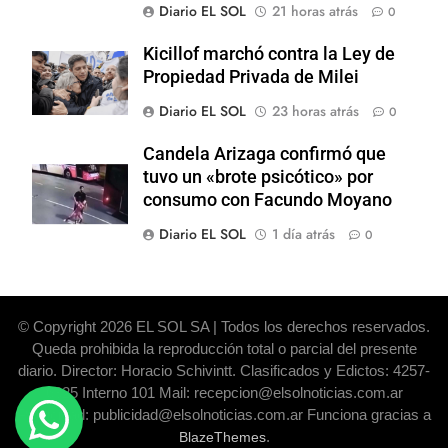
Diario EL SOL
21 horas atrás
0
Kicillof marchó contra la Ley de
Propiedad Privada de Milei
Diario EL SOL
23 horas atrás
0
Candela Arizaga confirmó que
tuvo un «brote psicótico» por
consumo con Facundo Moyano
Diario EL SOL
1 día atrás
0
© Copyright 2026 EL SOL SA | Todos los derechos reservados.
Queda prohibida la reproducción total o parcial del presente
diario. Director: Horacio Schivintt. Clasificados y Edictos: 4257-
6325 Interno 101 Mail: recepcion@elsolnoticias.com.ar
Publicidad: publicidad@elsolnoticias.com.ar Funciona gracias a
.
BlazeThemes