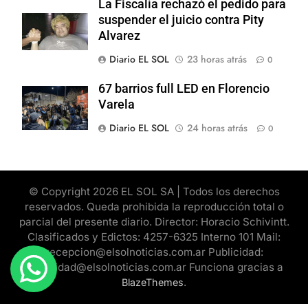
La Fiscalía rechazó el pedido para
suspender el juicio contra Pity
Alvarez
Diario EL SOL
23 horas atrás
0
67 barrios full LED en Florencio
Varela
Diario EL SOL
24 horas atrás
0
© Copyright 2026 EL SOL SA | Todos los derechos
reservados. Queda prohibida la reproducción total o
parcial del presente diario. Director: Horacio Schivintt.
Clasificados y Edictos: 4257-6325 Interno 101 Mail:
recepcion@elsolnoticias.com.ar Publicidad:
publicidad@elsolnoticias.com.ar Funciona gracias a
.
BlazeThemes