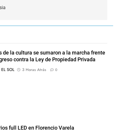
sia
s de la cultura se sumaron a la marcha frente
greso contra la Ley de Propiedad Privada
o EL SOL
3 Horas Atrás
0
rios full LED en Florencio Varela