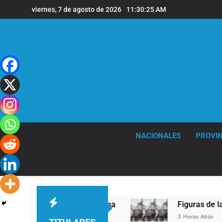
Saltar
viernes, 7 de agosto de 2026
11:30:26 AM
al
contenido
NACIONALES
PROVIN
 León XIV a la Argentina
Figuras de la cultur
3 Horas Atrás