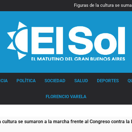
La Diócesis de Quilmes celebr
Figuras de la cultura se suma
Nueva jornada negativa para 
en Wall Street y el
Jorge Macri condenó los d
res
La Diócesis de Quilmes celebr
Figuras de la cultura se suma
Nueva jornada negativa para 
en Wall Street y el
Jorge Macri condenó los d
res
Diario EL SOL
CIA
POLÍTICA
SOCIEDAD
SALUD
DEPORTES
Q
FLORENCIO VARELA
a se sumaron a la marcha frente al Congreso contra la Ley de 