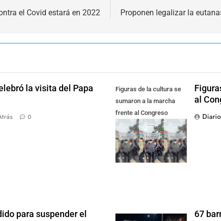
ntra el Covid estará en 2022
Proponen legalizar la eutana
lebró la visita del Papa
Figura
Figuras de la cultura se
al Con
sumaron a la marcha
frente al Congreso
Diari
Atrás
0
contra la Ley de
Propiedad Privada
dido para suspender el
67 bar