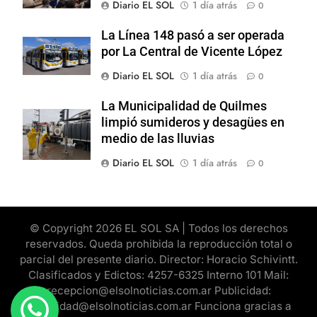
Diario EL SOL
1 día atrás
0
La Línea 148 pasó a ser operada
por La Central de Vicente López
Diario EL SOL
1 día atrás
0
La Municipalidad de Quilmes
limpió sumideros y desagües en
medio de las lluvias
Diario EL SOL
1 día atrás
0
© Copyright 2026 EL SOL SA | Todos los derechos
reservados. Queda prohibida la reproducción total o
parcial del presente diario. Director: Horacio Schivintt.
Clasificados y Edictos: 4257-6325 Interno 101 Mail:
recepcion@elsolnoticias.com.ar Publicidad:
publicidad@elsolnoticias.com.ar Funciona gracias a