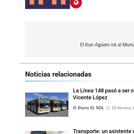
Navegación
de
El Kun Agüero irá al Mund
entradas
Noticias relacionadas
La Línea 148 pasó a ser o
Vicente López
Diario EL SOL
22 Minutos 
Transporte: un asistente v