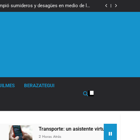
ser operada por La Central de Vicente López
impió sumideros y desagües en medio de las
lluvias
tual para consultar infracciones en segundos
en la obra teatral «Los Abuelos No Mienten»
ser operada por La Central de Vicente López
impió sumideros y desagües en medio de las
lluvias
tual para consultar infracciones en segundos
en la obra teatral «Los Abuelos No Mienten»
UILMES
BERAZATEGUI
Transporte: un asistente virtual para consultar infra
2 Horas Atrás