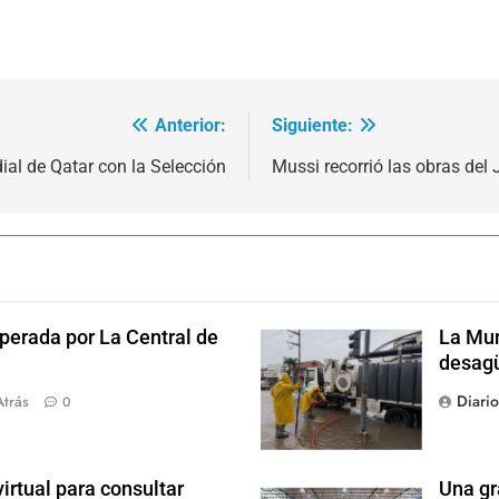
Anterior:
Siguiente:
ial de Qatar con la Selección
Mussi recorrió las obras del
perada por La Central de
La Mun
desagü
Diari
Atrás
0
irtual para consultar
Una gr