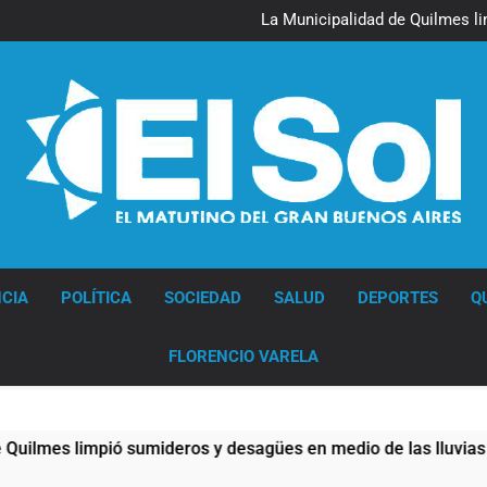
La Línea 148 pasó a 
La Municipalidad de Quilmes l
Transporte: un asistente vir
Una gran convocatoria 
La Línea 148 pasó a 
La Municipalidad de Quilmes l
Transporte: un asistente vir
Una gran convocatoria 
Diario EL SOL
CIA
POLÍTICA
SOCIEDAD
SALUD
DEPORTES
Q
FLORENCIO VARELA
 limpió sumideros y desagües en medio de las lluvias