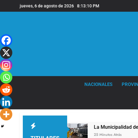
Saltar
jueves, 6 de agosto de 2026
8:13:11 PM
al
contenido
NACIONALES
PROVIN
de Vicente López
La Municipalidad de Quilmes
25 Minutos Atrás