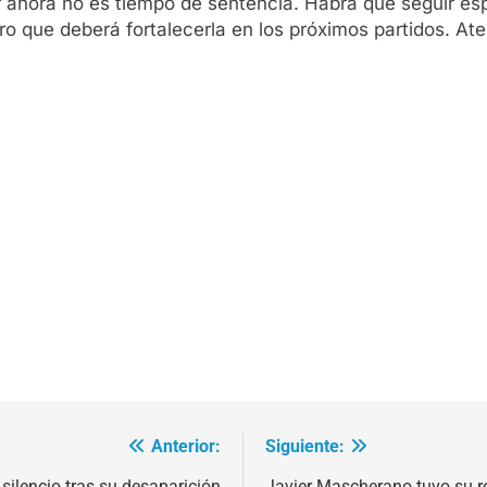
 ahora no es tiempo de sentencia. Habrá que seguir es
o que deberá fortalecerla en los próximos partidos. At
Anterior:
Siguiente:
silencio tras su desaparición
Javier Mascherano tuvo su 