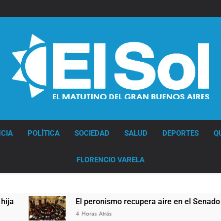
Diario EL SOL
CIA
POLÍTICA
SOCIEDAD
SALUD
DEPORTES
Q
FLORENCIO VARELA
El peronismo recupera aire en el Senado frente a los errore
4 Horas Atrás