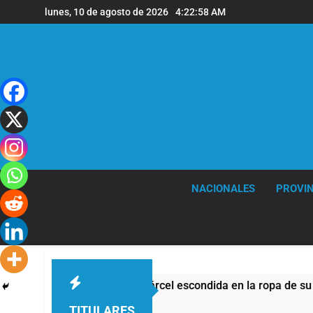
Saltar
lunes, 10 de agosto de 2026
4:22:59 AM
al
contenido
NACIONALES
PROVIN
roga a una cárcel escondida en la ropa de su hija
TITULARES