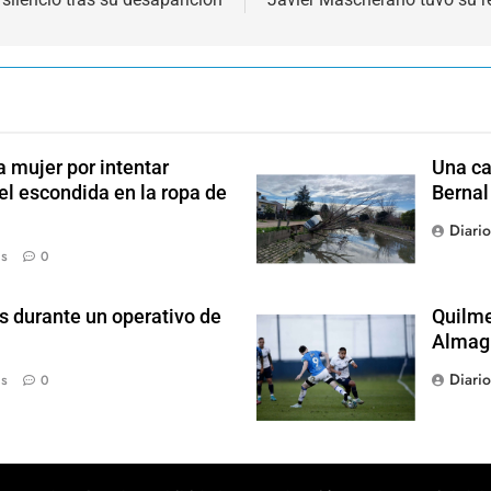
 mujer por intentar
Una ca
el escondida en la ropa de
Bernal
Diari
ás
0
s durante un operativo de
Quilme
Almag
Diari
ás
0