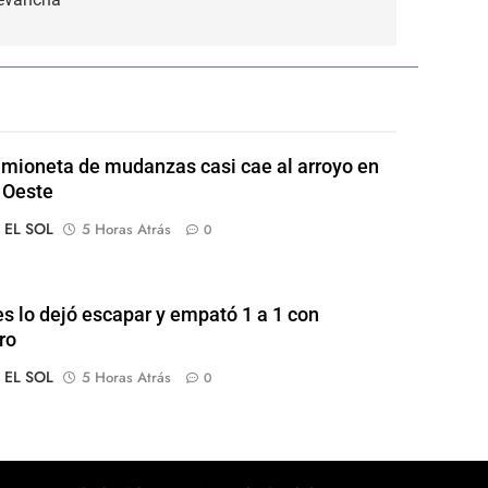
mioneta de mudanzas casi cae al arroyo en
 Oeste
o EL SOL
5 Horas Atrás
0
s lo dejó escapar y empató 1 a 1 con
ro
o EL SOL
5 Horas Atrás
0