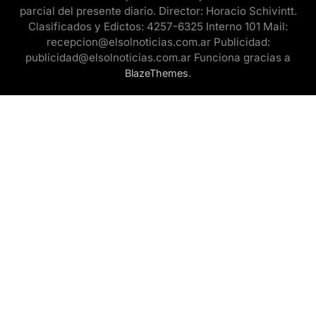
parcial del presente diario. Director: Horacio Schivintt.
Clasificados y Edictos: 4257-6325 Interno 101 Mail:
recepcion@elsolnoticias.com.ar Publicidad:
publicidad@elsolnoticias.com.ar Funciona gracias a
.
BlazeThemes