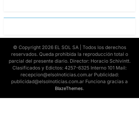
© Copyright 2026 EL SOL SA | Todos los derechos
reservados. Queda prohibida la reproducción total o
parcial del presente diario. Director: Horacio Schivintt.
Clasificados y Edictos: 4257-6325 Interno 101 Mail:
recepcion@elsolnoticias.com.ar Publicidad:
publicidad@elsolnoticias.com.ar Funciona gracias a
.
BlazeThemes