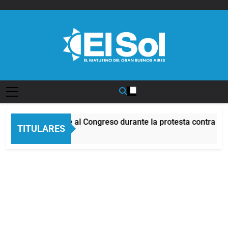
Saltar
al
contenido
Diario EL SOL
ncidentes frente al Congreso durante la protesta contra la Le
TITULARES
Horas Atrás