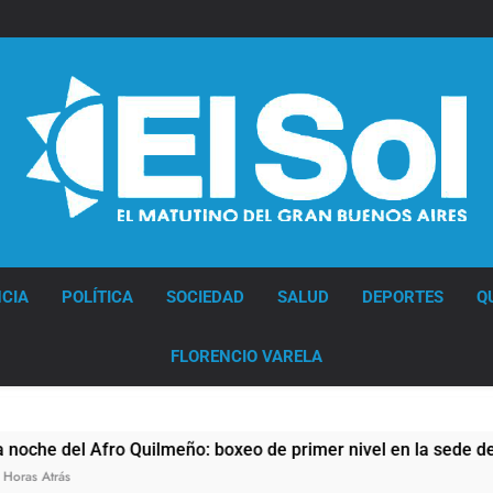
La
CGT
y
las
dos
CTA
profundizan
su
plan
de
lucha
con
nuevas
Diario EL SOL
marchas
contra
el
CIA
POLÍTICA
SOCIEDAD
SALUD
DEPORTES
Q
Gobierno
FLORENCIO VARELA
lmeño: boxeo de primer nivel en la sede de Quilmes