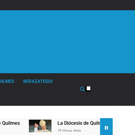
UILMES
BERAZATEGUI
La Diócesis de Quilmes celebró la visita del Papa León X
19 Horas Atrás