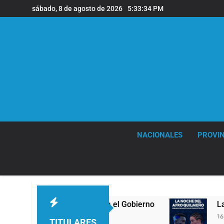
Saltar
sábado, 8 de agosto de 2026
5:33:35 PM
al
contenido
NACIONALES
PROVIN
has contra el Gobierno
La noche del Afro Qui
16 Horas Atrás
TITULARES