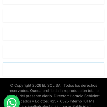
© Copyright 2026 EL SOL SA | Todos los derechos
reservados. Queda prohibida la reproducción total o
parcial del presente diario. Director: Horacio Schivintt.
Clasificados y Edictos: 4257-6325 Interno 101 Mail:
recepcion@elsolnoticias.com.ar Publicidad: