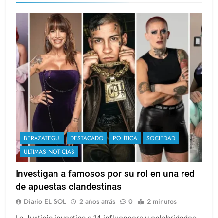
BERAZATEGUI
DESTACADO
POLÍTICA
SOCIEDAD
ULTIMAS NOTICIAS
Investigan a famosos por su rol en una red
de apuestas clandestinas
Diario EL SOL
2 años atrás
0
2 minutos
La Justicia investiga a 14 influencers y celebridades