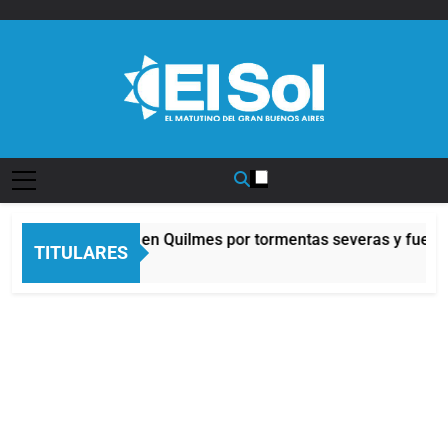
Saltar
al
contenido
Diario EL SOL
Alerta naranja en Quilmes por tormentas severas y fuertes 
TITULARES
3 Horas Atrás