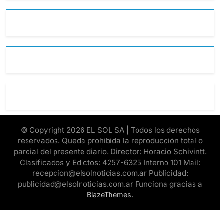
© Copyright 2026 EL SOL SA | Todos los derechos
reservados. Queda prohibida la reproducción total o
parcial del presente diario. Director: Horacio Schivintt.
Clasificados y Edictos: 4257-6325 Interno 101 Mail:
recepcion@elsolnoticias.com.ar Publicidad:
publicidad@elsolnoticias.com.ar Funciona gracias a
.
BlazeThemes