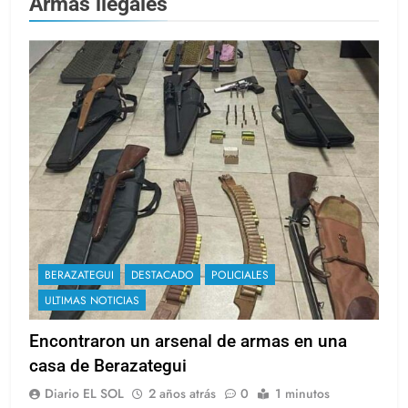
Armas ilegales
BERAZATEGUI
DESTACADO
POLICIALES
ULTIMAS NOTICIAS
Encontraron un arsenal de armas en una
casa de Berazategui
Diario EL SOL
2 años atrás
0
1 minutos