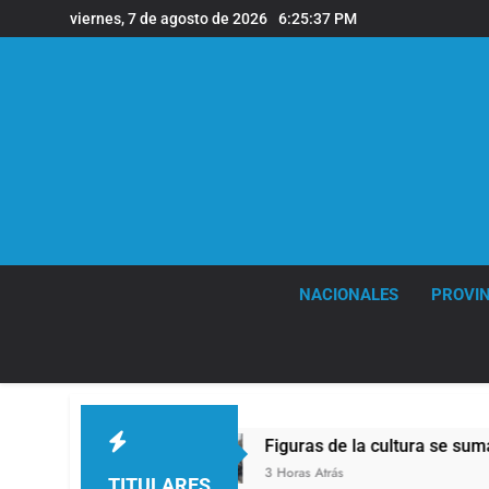
Saltar
viernes, 7 de agosto de 2026
6:25:38 PM
al
contenido
NACIONALES
PROVIN
Figuras de la cultura se sumaron a la marcha f
3 Horas Atrás
TITULARES