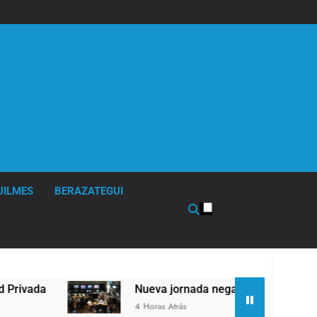
UILMES
BERAZATEGUI
Nueva jornada negativa para los activos argentinos: ca
4 Horas Atrás