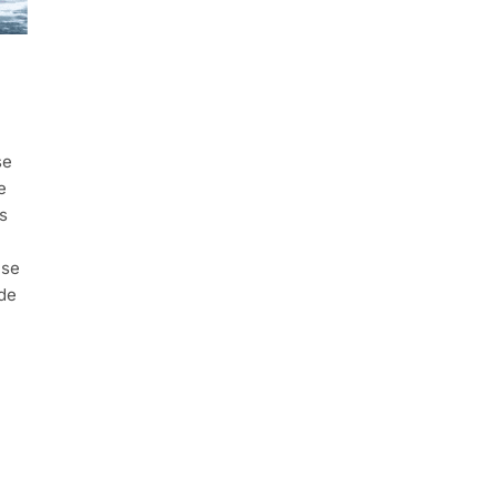
se
e
s
 se
 de