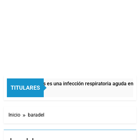
La bronquiolitis es una infección respiratoria aguda en los be
TITULARES
35 Minutos Atrás
Inicio
baradel