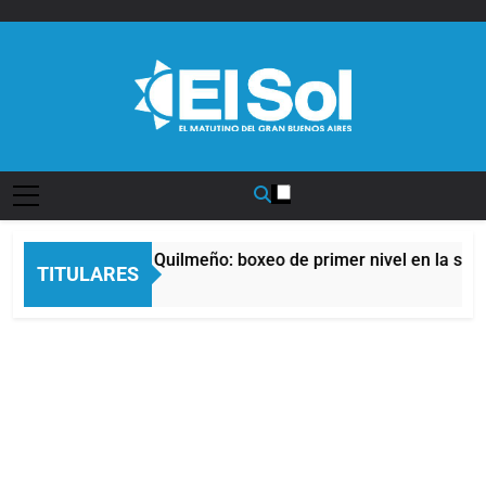
Saltar
al
contenido
Diario EL SOL
noche del Afro Quilmeño: boxeo de primer nivel en la sede de
TITULARES
ras Atrás