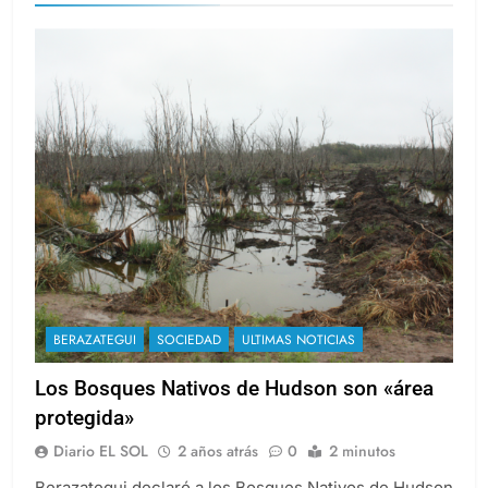
BERAZATEGUI
SOCIEDAD
ULTIMAS NOTICIAS
Los Bosques Nativos de Hudson son «área
protegida»
Diario EL SOL
2 años atrás
0
2 minutos
Berazategui declaró a los Bosques Nativos de Hudson