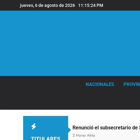
Saltar
jueves, 6 de agosto de 2026
11:15:25 PM
al
contenido
NACIONALES
PROVIN
Renunció el subsecretario de Seguridad de Quilm
2 Horas Atrás
TITULARES