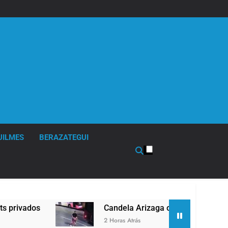
UILMES
BERAZATEGUI
Candela Arizaga confirmó que tuvo un «brote psicó
2 Horas Atrás