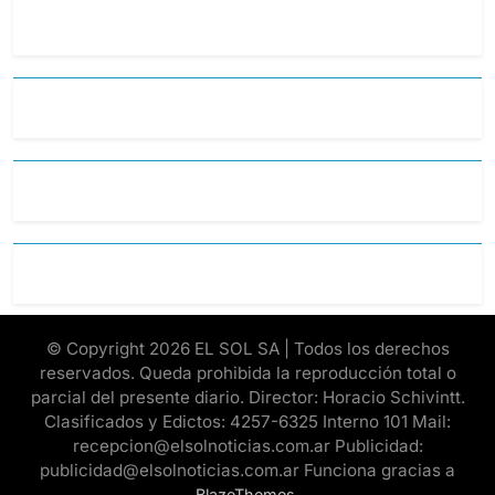
© Copyright 2026 EL SOL SA | Todos los derechos
reservados. Queda prohibida la reproducción total o
parcial del presente diario. Director: Horacio Schivintt.
Clasificados y Edictos: 4257-6325 Interno 101 Mail:
recepcion@elsolnoticias.com.ar Publicidad:
publicidad@elsolnoticias.com.ar Funciona gracias a
.
BlazeThemes