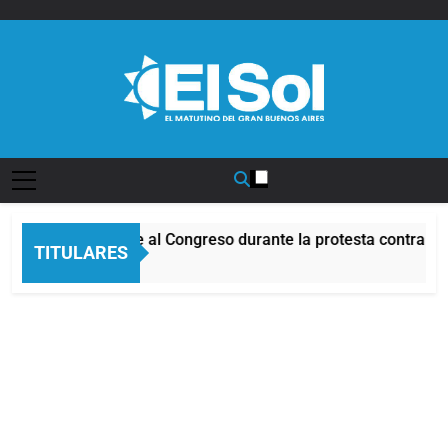
Saltar
al
contenido
Diario EL SOL
ncidentes frente al Congreso durante la protesta contra la Le
TITULARES
 Horas Atrás