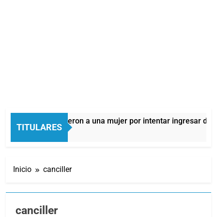
Quilmes: detuvieron a una mujer por intentar ingresar droga a 
TITULARES
9 Horas Atrás
Inicio
canciller
canciller