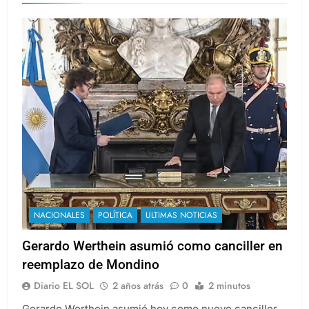
NACIONALES
POLÍTICA
ULTIMAS NOTICIAS
Gerardo Werthein asumió como canciller en
reemplazo de Mondino
Diario EL SOL
2 años atrás
0
2 minutos
Gerardo Werthein asumió hoy como nuevo canciller