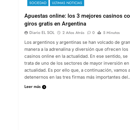
SOCIEDAD
ULTIMAS NOTICIAS
Apuestas online: los 3 mejores casinos c
giros gratis en Argentina
Diario EL SOL
2 Años Atrás
0
5 Minutos
Los argentinos y argentinas se han volcado de gra
manera a la adrenalina y diversión que ofrecen los
casinos online en la actualidad. En ese sentido, se
trata de uno de los sectores de mayor inversión en 
actualidad. Es por ello que, a continuación, vamos 
detenernos en las tres firmas más importantes del
Leer más