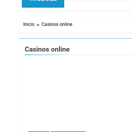
Inicio
Casinos online
Casinos online