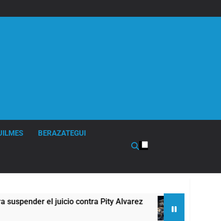
UILMES
BERAZATEGUI
cio contra Pity Alvarez
67 barrios full LED en 
6 Horas Atrás