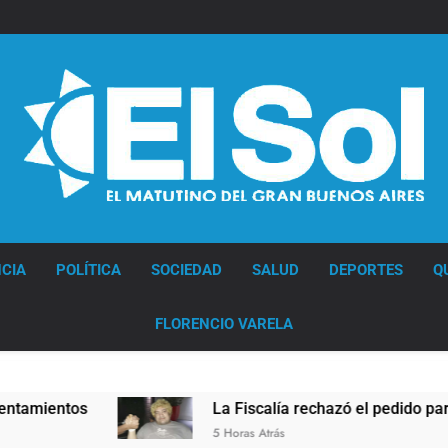
Diario EL SOL
CIA
POLÍTICA
SOCIEDAD
SALUD
DEPORTES
Q
FLORENCIO VARELA
La Fiscalía rechazó el pedido para suspender el jui
5 Horas Atrás