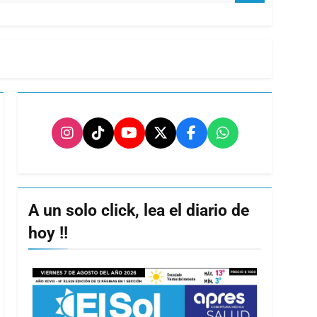
A un solo click, lea el diario de
hoy !!