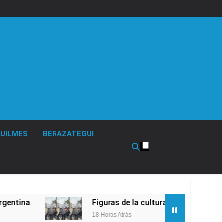
UILMES
BERAZATEGUI
Figuras de la cultura se sumaron a la march
18 Horas Atrás