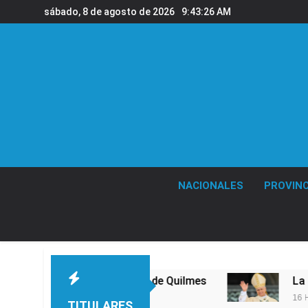
Saltar
sábado, 8 de agosto de 2026
9:43:26 AM
al
contenido
NACIONALES
PROVINC
rimer nivel en la sede de Quilmes
La Diócesis
16 Horas Atrás
TITULARES