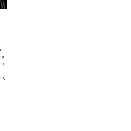
a
eno
ón
io,