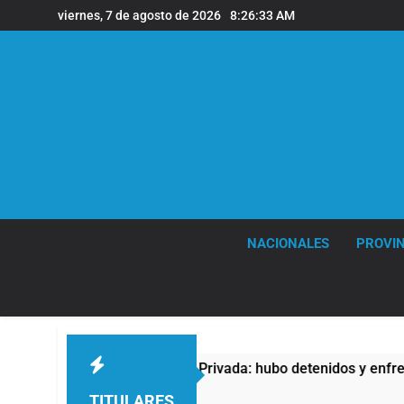
Saltar
viernes, 7 de agosto de 2026
8:26:34 AM
al
contenido
NACIONALES
PROVIN
de Propiedad Privada: hubo detenidos y enfrentamientos
TITULARES