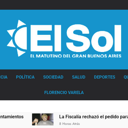
Diario EL SOL
CIA
POLÍTICA
SOCIEDAD
SALUD
DEPORTES
Q
FLORENCIO VARELA
La Fiscalía rechazó el pedido para suspender el juici
8 Horas Atrás