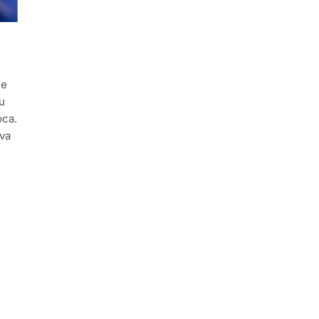
ue
u
oca.
iva