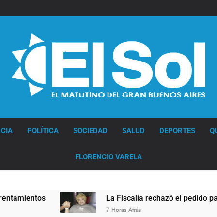
Diario EL SOL
CIA
POLÍTICA
SOCIEDAD
SALUD
DEPORTES
Q
FLORENCIO VARELA
La Fiscalía rechazó el pedido para suspender el jui
7 Horas Atrás