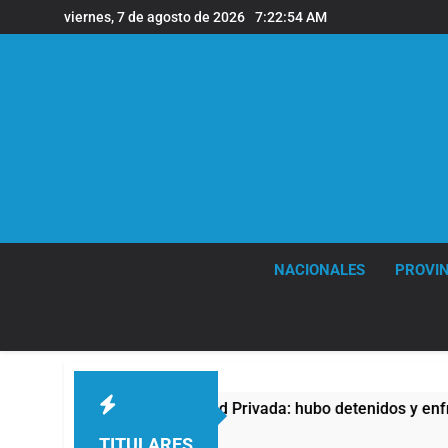
Saltar
viernes, 7 de agosto de 2026
7:22:55 AM
al
contenido
NACIONALES
PROVIN
 de Propiedad Privada: hubo detenidos y enfrentamientos
TITULARES