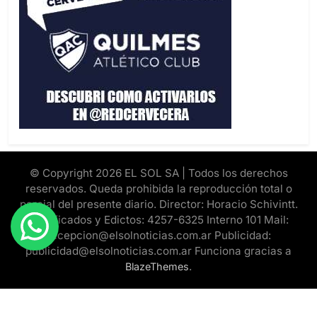
© Copyright 2026 EL SOL SA | Todos los derechos
reservados. Queda prohibida la reproducción total o
parcial del presente diario. Director: Horacio Schivintt.
Clasificados y Edictos: 4257-6325 Interno 101 Mail:
recepcion@elsolnoticias.com.ar Publicidad:
publicidad@elsolnoticias.com.ar Funciona gracias a
.
BlazeThemes