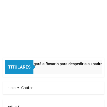
ionel Messi llegará a Rosario para despedir a su padre Jorge
TITULARES
9 Minutos Atrás
Inicio
Chófer