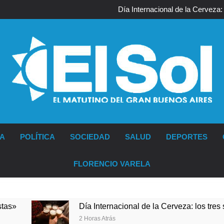
Jorge Macri condenó los 
re
Día Internacional de la Cerveza:
El frío polar se instala
El Senado aprobó la ley de propi
Jorge Macri condenó los 
re
Día Internacional de la Cerveza:
El frío polar se instala
El Senado aprobó la ley de propi
Diario EL SOL
IA
POLÍTICA
SOCIEDAD
SALUD
DEPORTES
FLORENCIO VARELA
Día Internacional de la Cerveza: los tres secretos para s
2 Horas Atrás