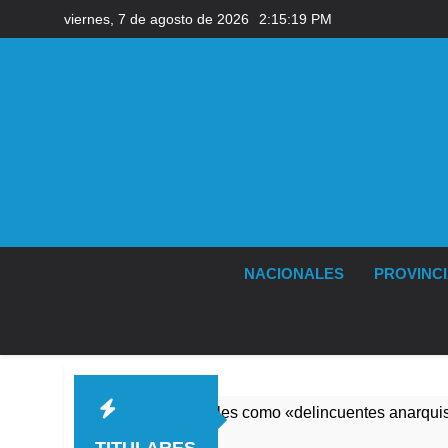
Saltar
viernes, 7 de agosto de 2026
2:15:20 PM
al
contenido
NACIONALES
PROVINC
ó a los responsables como «delincuentes anarquistas»
TITULARES