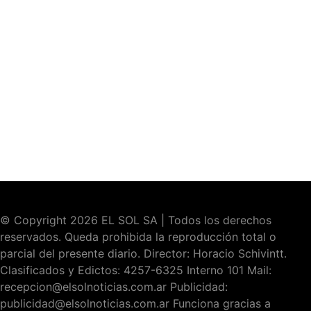
© Copyright 2026 EL SOL SA | Todos los derechos
reservados. Queda prohibida la reproducción total o
parcial del presente diario. Director: Horacio Schivintt.
Clasificados y Edictos: 4257-6325 Interno 101 Mail:
recepcion@elsolnoticias.com.ar Publicidad:
publicidad@elsolnoticias.com.ar Funciona gracias a