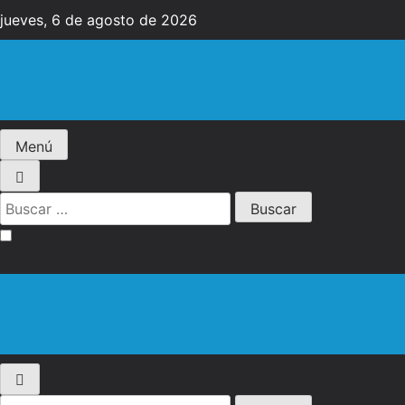
Saltar
jueves, 6 de agosto de 2026
al
contenido
Diario EL SOL
Menú
Buscar:
Diario EL SOL
Buscar: