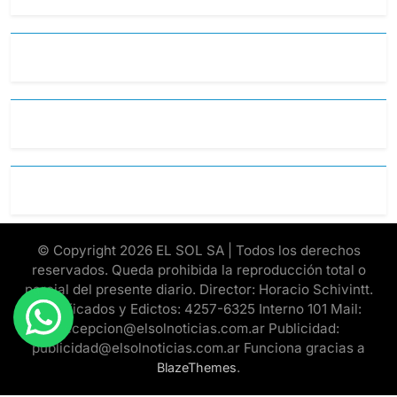
© Copyright 2026 EL SOL SA | Todos los derechos
reservados. Queda prohibida la reproducción total o
parcial del presente diario. Director: Horacio Schivintt.
Clasificados y Edictos: 4257-6325 Interno 101 Mail:
recepcion@elsolnoticias.com.ar Publicidad:
publicidad@elsolnoticias.com.ar Funciona gracias a
.
BlazeThemes