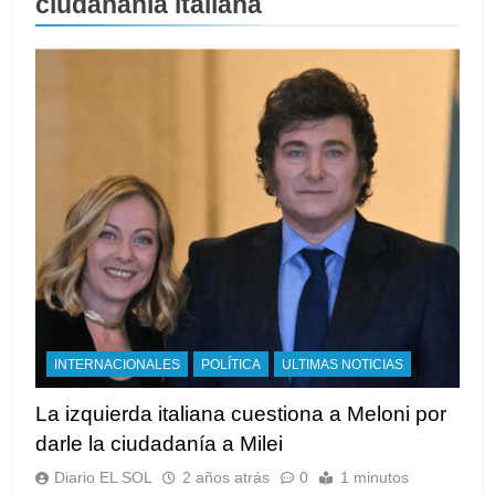
ciudananía italiana
INTERNACIONALES
POLÍTICA
ULTIMAS NOTICIAS
La izquierda italiana cuestiona a Meloni por
darle la ciudadanía a Milei
Diario EL SOL
2 años atrás
0
1 minutos