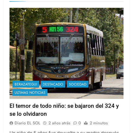
BERAZATEGUI
DESTACADO
SOCIEDAD
ULTIMAS NOTICIAS
El temor de todo niño: se bajaron del 324 y
se lo olvidaron
Diario EL SOL
2 años atrás
0
2 minutos
Un niño de 5 años fue devuelto a su madre después