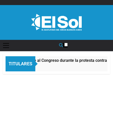
Saltar
al
contenido
Diario EL SOL
Incidentes frente al Congreso durante la protesta contra la 
TITULARES
4 Horas Atrás