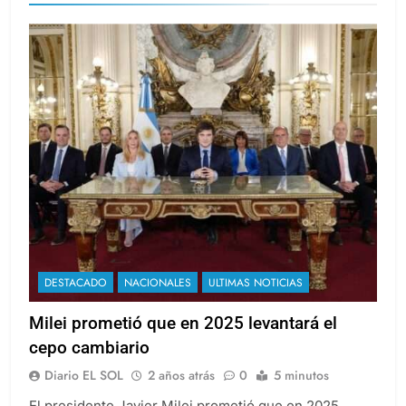
DESTACADO
NACIONALES
ULTIMAS NOTICIAS
Milei prometió que en 2025 levantará el
cepo cambiario
Diario EL SOL
2 años atrás
0
5 minutos
El presidente Javier Milei prometió que en 2025