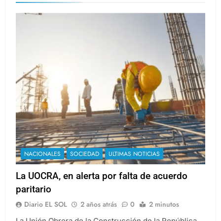
NACIONALES
SOCIEDAD
ULTIMAS NOTICIAS
La UOCRA, en alerta por falta de acuerdo
paritario
Diario EL SOL
2 años atrás
0
2 minutos
La Unión Obrera de la Construcción de la República