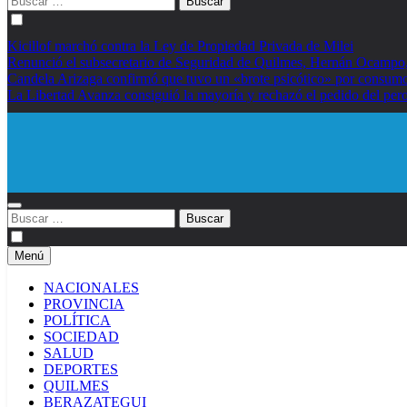
Kicillof marchó contra la Ley de Propiedad Privada de Milei
Renunció el subsecretario de Seguridad de Quilmes, Hernán Ocampo, t
Candela Arizaga confirmó que tuvo un «brote psicótico» por cons
La Libertad Avanza consiguió la mayoría y rechazó el pedido del pero
Diario EL SOL
Buscar:
Menú
NACIONALES
PROVINCIA
POLÍTICA
SOCIEDAD
SALUD
DEPORTES
QUILMES
BERAZATEGUI