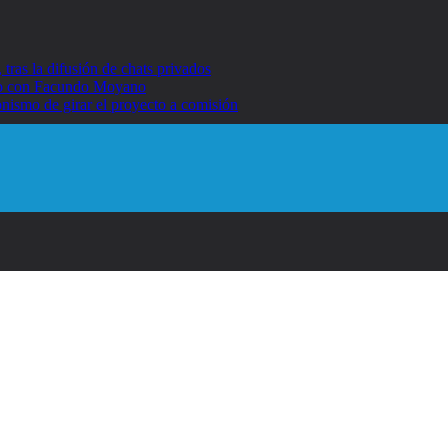
ras la difusión de chats privados
umo con Facundo Moyano
nismo de girar el proyecto a comisión