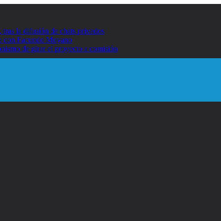
ras la difusión de chats privados
umo con Facundo Moyano
nismo de girar el proyecto a comisión