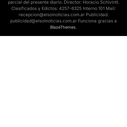
parcial del presente diario. Director: Horacio Schivintt.
Clasificados y Edictos: 4257-6325 Interno 101 Mail:
recepcion@elsolnoticias.com.ar Publicidad:
publicidad@elsolnoticias.com.ar Funciona gracias a
.
BlazeThemes