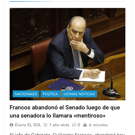
NACIONALES
POLÍTICA
ULTIMAS NOTICIAS
Francos abandonó el Senado luego de que
una senadora lo llamara «mentiroso»
Diario EL SOL
1 año atrás
0
6 minutos
El jefe de Gabinete, Guillermo Francos, abandonó hoy