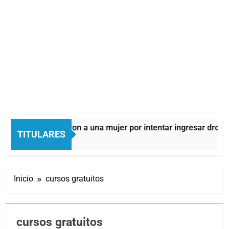
mes: detuvieron a una mujer por intentar ingresar droga a una 
TITULARES
ras Atrás
Inicio
cursos gratuitos
cursos gratuitos