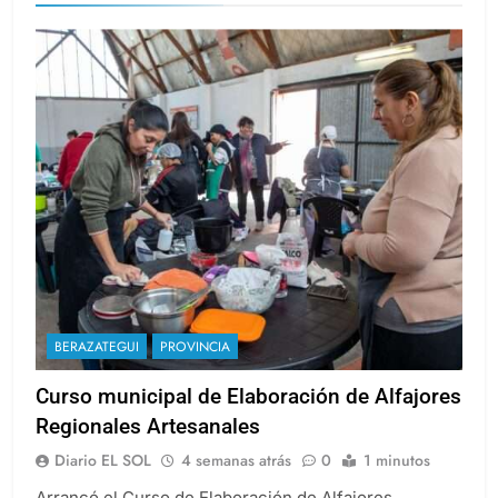
BERAZATEGUI
PROVINCIA
Curso municipal de Elaboración de Alfajores
Regionales Artesanales
Diario EL SOL
4 semanas atrás
0
1 minutos
Arrancó el Curso de Elaboración de Alfajores