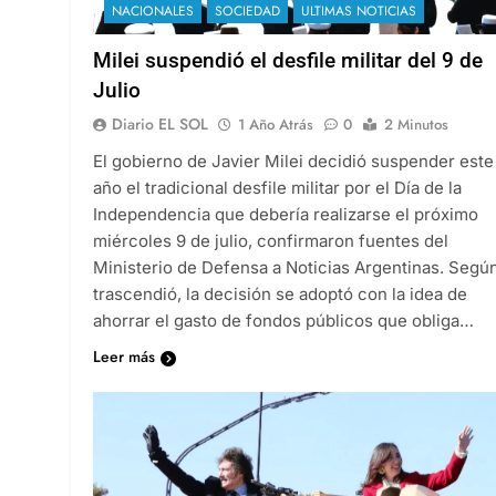
NACIONALES
SOCIEDAD
ULTIMAS NOTICIAS
Milei suspendió el desfile militar del 9 de
Julio
Diario EL SOL
1 Año Atrás
0
2 Minutos
El gobierno de Javier Milei decidió suspender este
año el tradicional desfile militar por el Día de la
Independencia que debería realizarse el próximo
miércoles 9 de julio, confirmaron fuentes del
Ministerio de Defensa a Noticias Argentinas. Segú
trascendió, la decisión se adoptó con la idea de
ahorrar el gasto de fondos públicos que obliga…
Leer más