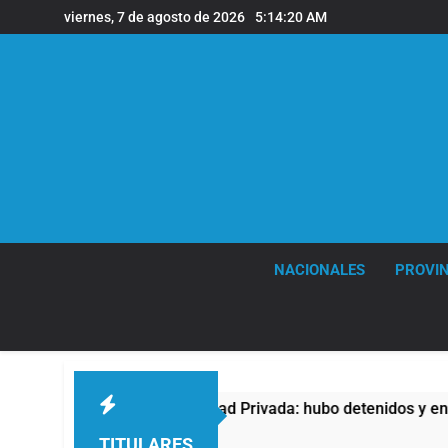
Saltar
viernes, 7 de agosto de 2026
5:14:21 AM
al
contenido
NACIONALES
PROVIN
 de Propiedad Privada: hubo detenidos y enfrentamientos
TITULARES