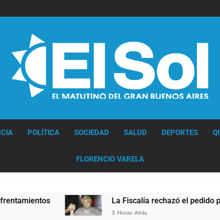
Diario EL SOL
CIA
POLÍTICA
SOCIEDAD
SALUD
DEPORTES
Q
FLORENCIO VARELA
La Fiscalía rechazó el pedido para suspender el juic
5 Horas Atrás