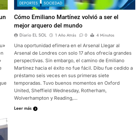
DEPORTES
SOCIEDAD
 un
Cómo Emiliano Martínez volvió a ser el
mejor arquero del mundo
Diario EL SOL
1 Año Atrás
0
4 Minutos
bu»
Una oportunidad efímera en el Arsenal Llegar al
en
Arsenal de Londres con solo 17 años ofrecía grandes
»
perspectivas. Sin embargo, el camino de Emiliano
e
Martínez hacia el éxito no fue fácil. Dibu fue cedido a
préstamo seis veces en sus primeras siete
que
temporadas. Tuvo buenos momentos en Oxford
United, Sheffield Wednesday, Rotherham,
Wolverhampton y Reading,…
Leer más