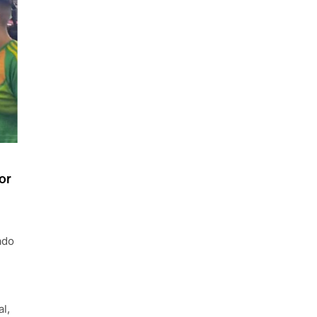
or
ado
l,