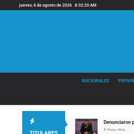
Saltar
jueves, 6 de agosto de 2026
8:32:21 AM
al
contenido
NACIONALES
PROVIN
 de viento
Denunciaron penalmente al abogado
8 Horas Atrás
TITULARES