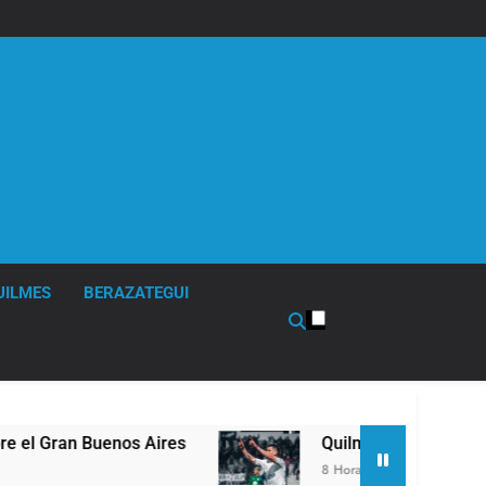
UILMES
BERAZATEGUI
res
Quilmes derrotó 2-0 al líder Gimnasia de J
8 Horas Atrás