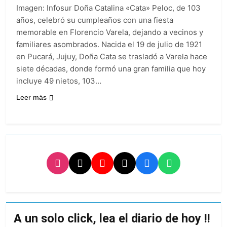
fiesta de San
22 Horas Atrás
Imagen: Infosur Doña Catalina «Cata» Peloc, de 103
Cayetano
La Línea 148 pasó a
años, celebró su cumpleaños con una fiesta
ser operada por La
memorable en Florencio Varela, dejando a vecinos y
Central de Vicente
22 Horas Atrás
familiares asombrados. Nacida el 19 de julio de 1921
López
La Municipalidad de
en Pucará, Jujuy, Doña Cata se trasladó a Varela hace
Quilmes limpió
siete décadas, donde formó una gran familia que hoy
sumideros y
22 Horas Atrás
desagües en medio
incluye 49 nietos, 103…
Transporte: un
de las lluvias
asistente virtual para
Leer más
consultar
24 Horas Atrás
infracciones en
segundos
A un solo click, lea el diario de hoy !!