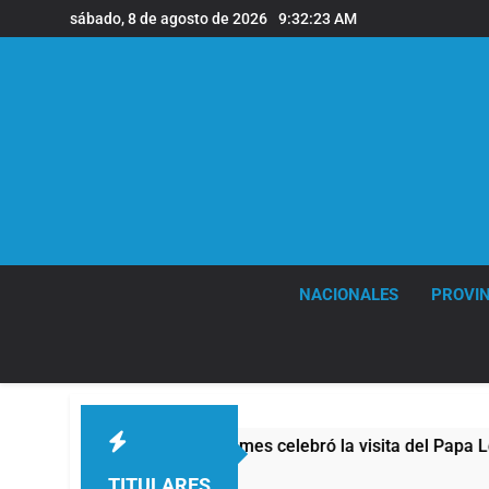
Saltar
sábado, 8 de agosto de 2026
9:32:24 AM
al
contenido
NACIONALES
PROVIN
esis de Quilmes celebró la visita del Papa León XIV a la Argen
Atrás
TITULARES