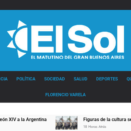
Diario EL SOL
CIA
POLÍTICA
SOCIEDAD
SALUD
DEPORTES
Q
FLORENCIO VARELA
tina
Figuras de la cultura se sumaron a la ma
18 Horas Atrás