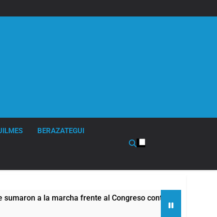
UILMES
BERAZATEGUI
rcha frente al Congreso contra la Ley de Propiedad Privada