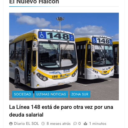
El Nuievo Halcón
SOCIEDAD
ULTIMAS NOTICIAS
ZONA SUR
La Línea 148 está de paro otra vez por una
deuda salarial
Diario EL SOL
8 meses atrás
0
1 minutos