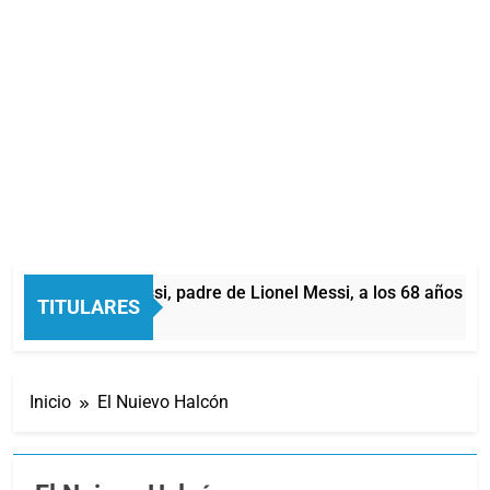
rió Jorge Messi, padre de Lionel Messi, a los 68 años
TITULARES
Minutos Atrás
Inicio
El Nuievo Halcón