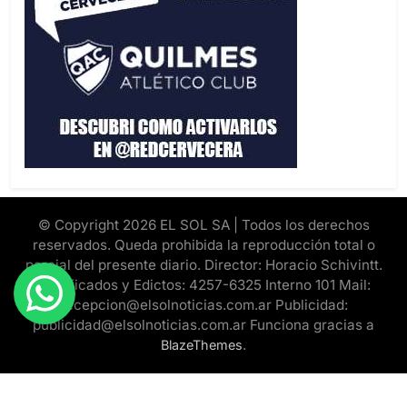
© Copyright 2026 EL SOL SA | Todos los derechos
reservados. Queda prohibida la reproducción total o
parcial del presente diario. Director: Horacio Schivintt.
Clasificados y Edictos: 4257-6325 Interno 101 Mail:
recepcion@elsolnoticias.com.ar Publicidad:
publicidad@elsolnoticias.com.ar Funciona gracias a
.
BlazeThemes