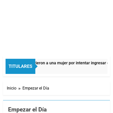
Quilmes: detuvieron a una mujer por intentar ingresar droga a 
TITULARES
3 Horas Atrás
Inicio
Empezar el Día
Empezar el Día