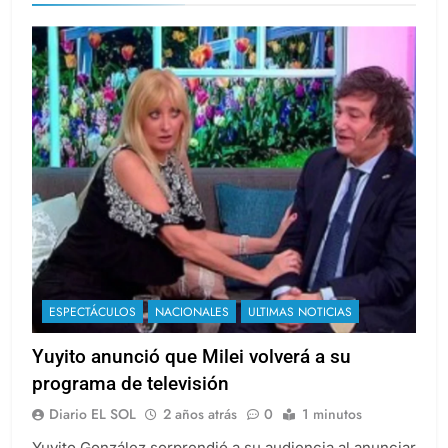
ESPECTÁCULOS
NACIONALES
ULTIMAS NOTICIAS
Yuyito anunció que Milei volverá a su
programa de televisión
Diario EL SOL
2 años atrás
0
1 minutos
Yuyito González sorprendió a su audiencia al anunciar