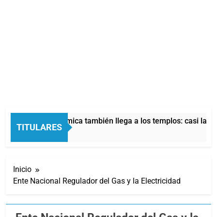
La crisis económica también llega a los templos: casi la mita
TITULARES
8 Horas Atrás
Inicio
Ente Nacional Regulador del Gas y la Electricidad